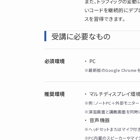
また、トラフィックの変動
いコードを継続的にデプ
スを習得できます。
受講に必要なもの
必須環境
PC
※最新版のGoogle Chro
推奨環境
マルチディスプレイ環
※例：ノートPC＋外部モニター
※演習画面と講義画面を同時に
音声機器
※ヘッドセットまたはマイク付
※PC内蔵のスピーカーやマイ