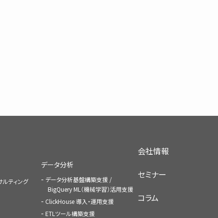
会社情報
データ分析
セミナー
データ分析基盤構築支援 /
コンサルティング
BigQuery ML（機械学習）活用支援
コラム
ClickHouse 導入・運用支援
ETLツール構築支援