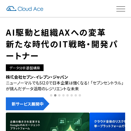
AI駆動と組織AXへの変革
新たな時代のIT戦略・開発パ
ートナー
データ分析基盤構築
株式会社セブン-イレブン・ジャパン
徳
理
ニューノーマルでもSI2.0で日本企業は強くなる！ 「セブンセントラル」
自
が挑んだデータ活用のレジリエントな未来
人
新サービス展開中