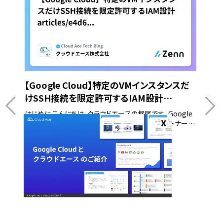
【Google Cloud】特定のVMインスタンスだ
けSSH接続を限定許可するIAM設計
articles/e4d63d2a49a22f
はじめに こんにちは、クラウドエースの梶尾です。 Google
Cloud の運用設計を進める中で、特定の外部パートナーや
運用担当者に、特定の VM インスタンスだけを触らせたいと
いう要件が発生することがあります。 他のインスタンスへの
操作は一律で禁止したい、というケースです。 ここで前提と
して知っておくべき Google Cloud の仕様があります。 実
ータで
Dat
は、コンソール上で特定の VM だけを表示し、他の VM の名
で
数
前を非表示にするような「画面レベルでの絞り込み」はでき
ません。 プロジェクト内のすべての VM 一覧は、どうしても
開発部
こん
画面上に見えてしまいます。 しかし、一覧は見せるものの...
gle
す。 
フォー
と、