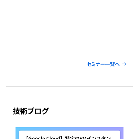
り
次世
は
Gl
開催
会場
セミナー一覧へ
技術ブログ