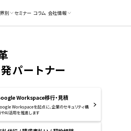
界別
セミナー
コラム
会社情報
パートナーズ
株式会
な請求書類を生成AIで自動データ化。月4万件の支払処理から
ニュー
もたらした組織の進化
んだデ
革
学習
デー
開発パートナー
Google Workspace移行・見積
oogle Workspaceを起点に、企業のセキュリティ構
築やAI活用を推進します