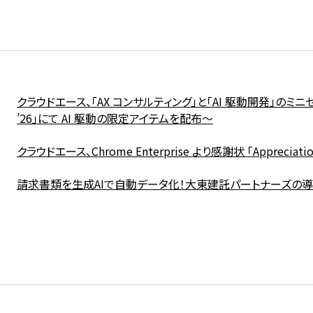
クラウドエース、「AX コンサルティング」と「AI 駆動開発」のミニセミナ
’26」にて AI 駆動の限定アイテムを配布〜
クラウドエース、Chrome Enterprise より感謝状 「Appreciation f
請求書類を生成AIで自動データ化！大東建託パートナーズの