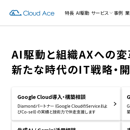
特長
AI駆動
サービス
事例
業
ホールディングス株式会社
大東建託
る」AI活用へ。日本テレビが選んだ、マルチエージェントプラッ
多種多様
よるAIリスクと高度なセキュリティ要件の克服
の解放が
AI駆動と組織AXへの変
AI・機械
新たな時代のIT戦略・
Google Cloud導入・構築相談
Diamondパートナー（Google CloudのServiceおよ
G
びCo-sell）の実績と技術力で伴走支援します