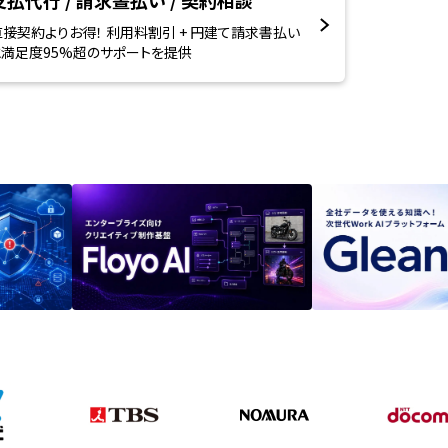
支払代行 / 請求晝払い / 契約相談
直接契約よりお得！ 利用料割引 + 円建て請求書払い
と満足度95%超のサポートを提供