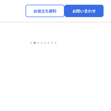
お役立ち資料
お問い合わせ
社セブン-イレブン・ジャパン
徳
ノーマルでもSI2.0で日本企業は強くなる！ 「セブンセントラル」が挑
自治
ータ活用のレジリエントな未来
模
タ分析基盤構築
イ