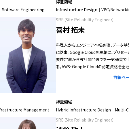
得意領域
e｜Software Engineering
Infrastructure Design｜VPC/Networki
SRE（Site Reliability Engineer）
喜村 拓未
料理人からエンジニアへ転身後、データ基
に従事。Google Cloudを主軸に、プリセ
要件定義から設計開発までを一気通貫で
る。AWS・Google Cloudの認定資格を全
詳細ペー
得意領域
frastructure Management
Hybrid Infrastructure Design｜Multi-
SRE（Site Reliability Engineer）