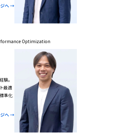
ジへ →
formance Optimization
を経験。
スト最適
標準化
ジへ →