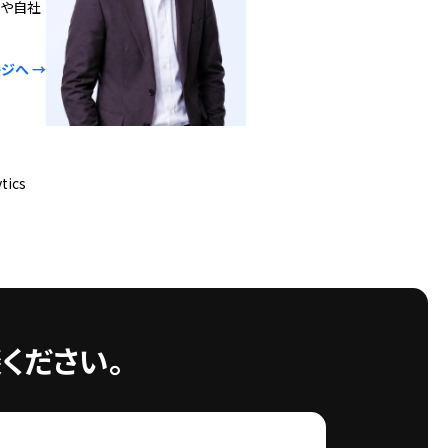
義や自社
ジへ →
tics
ください。