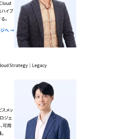
loud
なハイブ
る。
ジへ →
Cloud Strategy｜Legacy
ービスメッ
ロジェ
、可用
践。