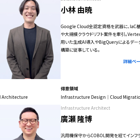
小林 由暁
Google Cloud全認定資格を武器に、Ia
や大規模クラウドリフト案件を牽引。Vertex
用いた生成AI導入やBigQueryによるデ
構築に従事している。
詳細ペー
得意領域
Architecture
Infrastructure Design｜Cloud Migrati
Infrastructure Architect
廣瀬 隆博
汎用機保守からCOBOL開発を経てインフ