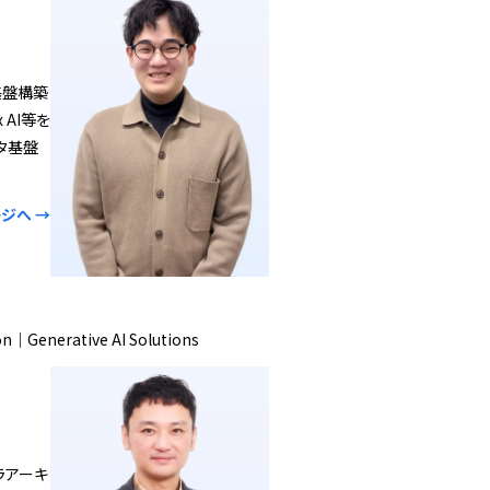
C基盤構築
 AI等を
ータ基盤
ジへ →
on｜Generative AI Solutions
ラアーキ