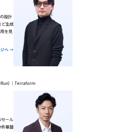
盤の設計
入など生成
運用を見
ジへ →
 Run）｜Terraform
プリセール
分析基盤