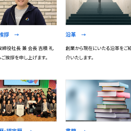
表挨拶
沿革
→
→
締役社長 兼 会長 吉積 礼
創業から現在にいたる沿革をご
らご挨拶を申し上げます。
介いたします。
歴・認定歴
書籍