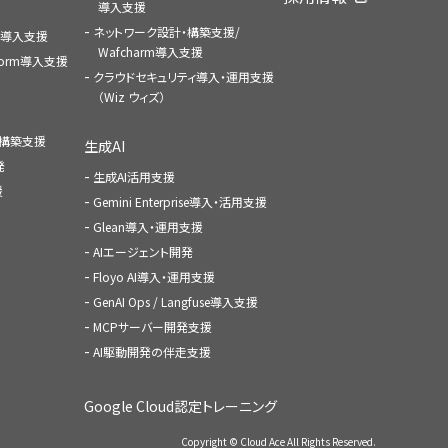
導入支援
ネットワーク設計・構築支援/
ace導入支援
Wafcharm導入支援
atform導入支援
クラウドセキュリティ導入・運用支援
（Wiz ウィズ）
ャ構築支援
生成AI
発
生成AI活用支援
援
Gemini Enterprise導入・活用支援
Glean導入・運用支援
AIエージェント開発
Floyo AI導入・運用支援
GenAI Ops / Langfuse導入支援
MCPサーバー開発支援
AI駆動開発の伴走支援
Google Cloud認定トレーニング
Copyright © Cloud Ace All Rights Reserved.