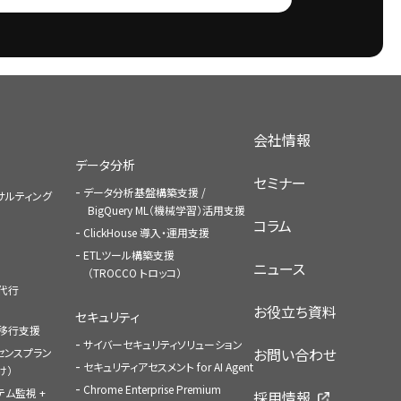
会社情報
データ分析
セミナー
データ分析基盤構築支援 /
コンサルティング
BigQuery ML（機械学習）活用支援
コラム
ClickHouse 導入・運用支援
ETLツール構築支援
ニュース
（TROCCO トロッコ）
払代行
お役立ち資料
セキュリティ
への移行支援
サイバーセキュリティソリューション
お問い合わせ
センスプラン
セキュリティアセスメント for AI Agent
け）
Chrome Enterprise Premium
ステム監視 +
採用情報