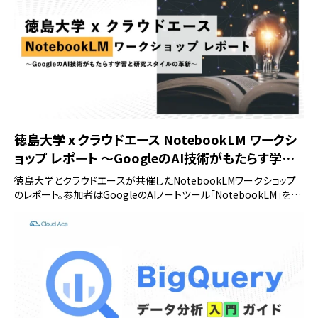
徳島大学 x クラウドエース NotebookLM ワークシ
ョップ レポート 〜GoogleのAI技術がもたらす学習
と研究スタイルの革新〜
徳島大学とクラウドエースが共催したNotebookLMワークショップ
のレポート。参加者はGoogleのAIノートツール「NotebookLM」を活
用し、研究や学習の効率化を体験。高い満足度と活用意欲が示され、
AIが教育・研究にもたらす可能性を実感するイベントとなりました。