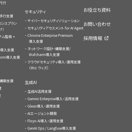
払代行
お役立ち資料
セキュリティ
への移行支援
サイバーセキュリティソリューション
お問い合わせ
センスプラン
セキュリティアセスメント for AI Agent
け）
Chrome Enterprise Premium
ステム監視 +
採用情報
導入支援
ネットワーク設計・構築支援/
ace導入支援
Wafcharm導入支援
atform導入支援
クラウドセキュリティ導入・運用支援
（Wiz ウィズ）
ャ構築支援
生成AI
発
生成AI活用支援
援
Gemini Enterprise導入・活用支援
Glean導入・運用支援
AIエージェント開発
Floyo AI導入・運用支援
GenAI Ops / Langfuse導入支援