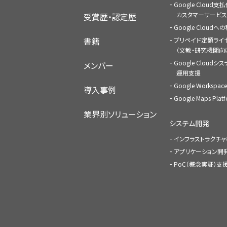
Google Cloud支
カスタマーサービス
受賞歴・認定歴
Google Cloud
書籍
プリペイド定額ライ
（文教・研究機関向
Google Cloudシ
メンバー
運用支援
Google Worksp
導入事例
Google Maps Pl
業界別ソリューション
システム開発
インフラストラクチ
アプリケーション開
PoC（概念実証）支