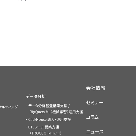
会社情報
データ分析
セミナー
データ分析基盤構築支援 /
コンサルティング
BigQuery ML（機械学習）活用支援
コラム
ClickHouse 導入・運用支援
ETLツール構築支援
ニュース
（TROCCO トロッコ）