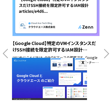
【Google Cloud】特定のVMインスタンスだ
けSSH接続を限定許可するIAM設計
articles/e4d63d2a49a22f
はじめに こんにちは、クラウドエースの梶尾です。 Google
Cloud の運用設計を進める中で、特定の外部パートナーや
運用担当者に、特定の VM インスタンスだけを触らせたいと
いう要件が発生することがあります。 他のインスタンスへの
操作は一律で禁止したい、というケースです。 ここで前提と
して知っておくべき Google Cloud の仕様があります。 実
ータで
Dat
は、コンソール上で特定の VM だけを表示し、他の VM の名
で
数
前を非表示にするような「画面レベルでの絞り込み」はでき
ません。 プロジェクト内のすべての VM 一覧は、どうしても
開発部
こん
画面上に見えてしまいます。 しかし、一覧は見せるものの...
gle
す。 
フォー
と、