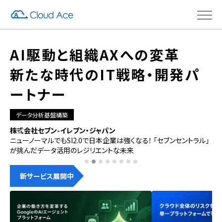
AI駆動と組織AXへの変革
新たな時代のIT戦略・開発パ
ートナー
データ分析基盤構築
株式会社セブン-イレブン・ジャパン
徳
理
ニューノーマルでもSI2.0で日本企業は強くなる！ 「セブンセントラル」
自
が挑んだデータ活用のレジリエントな未来
人
新サービス展開中