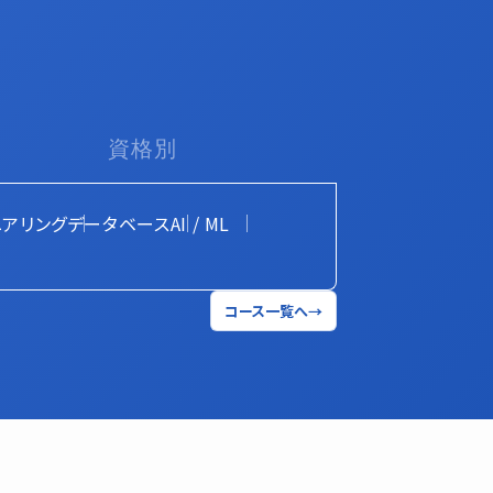
資格別
アリング
データベース
AI / ML
コース一覧へ
→