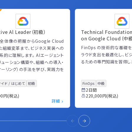
tive Al Leader（初級）
Technical Foundation
on Google Cloud（中
全体像の把握からGoogle Cloud
FinOps の技術的な基礎
た組織変革まで、ビジネス実装への
ラウド支出を最適化し、ビ
系的に理解します。 AIエージェント
るための専門知識を習得し
リューション構築や、組織への導入・
ケーリング）の手法を学び、実践力を
イド / はじめて
初級
FinOps
中級
2日間
000円(税込)
220,000円(税込)
›
詳細