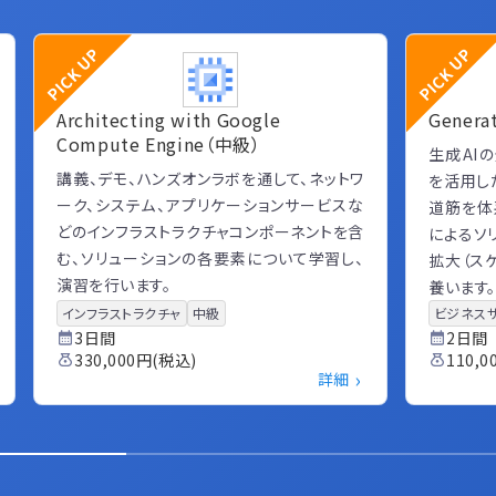
PICK UP
PICK UP
Architecting with Google
Genera
Compute Engine（中級）
生成AIの
講義、デモ、ハンズオンラボを通して、ネットワ
を活用し
ーク、システム、アプリケーションサービスな
道筋を体
どのインフラストラクチャコンポーネントを含
によるソ
む、ソリューションの各要素について学習し、
拡大（ス
演習を行います。
養います。
インフラストラクチャ
中級
ビジネスサ
3日間
2日間
330,000円(税込)
110,
›
詳細