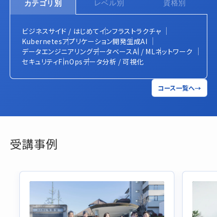
レベル別
資格別
カテゴリ別
ビジネスサイド / はじめて
インフラストラクチャ
Kubernetes
アプリケーション開発
生成AI
データエンジニアリング
データベース
AI / ML
ネットワーク
セキュリティ
FinOps
データ分析 / 可視化
コース一覧へ
→
受講事例