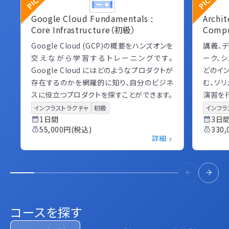
Google Cloud Fundamentals :
Archit
Core Infrastructure（初級）
Comp
Google Cloud (GCP)の概要をハンズオンを
講義、デ
交えながら学習するトレーニングです。
ーク、
Google Cloud にはどのようなプロダクトが
どのイ
存在するのかを網羅的に知り、自分のビジネ
む、ソ
スに役立つプロダクトを探すことができます。
演習を
インフラストラクチャ
初級
インフラ
1日間
3日
55,000円(税込)
330
›
詳細
コースを探す