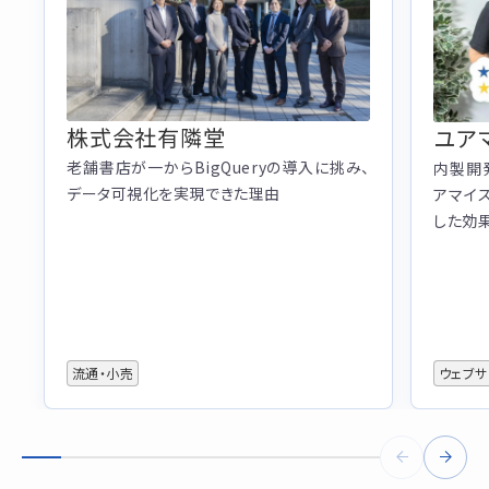
株式会社有隣堂
ユア
老舗書店が一からBigQueryの導入に挑み、
内製開
データ可視化を実現できた理由
アマイス
した効
流通・小売
ウェブサ