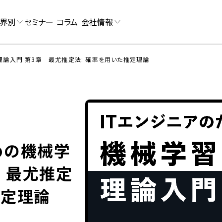
界別
セミナー
コラム
会社情報
理論入門 第3章 最尤推定法: 確率を用いた推定理論
めの機械学
 最尤推定
推定理論