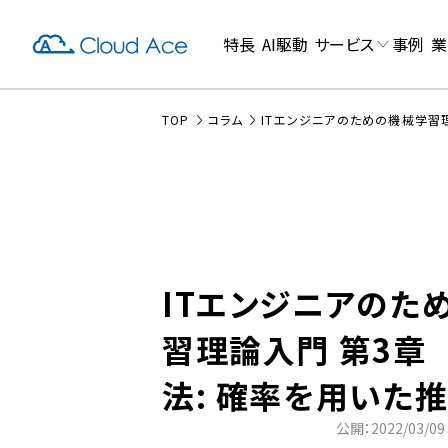
特長
AI駆動
サービス
事例
業
TOP
コラム
ITエンジニアのための機械学習
ITエンジニアのた
習理論入門 第3章
法: 確率を用いた
公開：2022/03/09