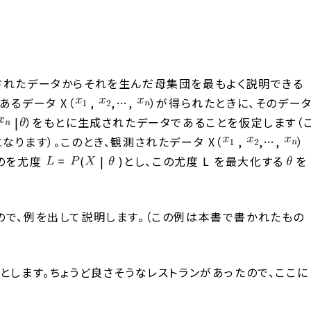
されたデータからそれを生んだ母集団を最もよく説明できる
あるデータ X（
,
,…,
）が得られたときに、そのデー
|
）をもとに生成されたデータであることを仮定します（
ります）。このとき、観測されたデータ X（
,
,…,
）
ものを尤度
=
(
|
)とし、この尤度 L を最大化する
を
ので、例を出して説明します。（この例は本書で書かれたもの
とします。ちょうど良さそうなレストランがあったので、ここに