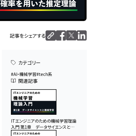
記事をシェアする
カテゴリー
AI・機械学習
tech系
関連記事
ITエンジニアのための機械学習理論
入門 第1章 データサイエンスと機
械学習