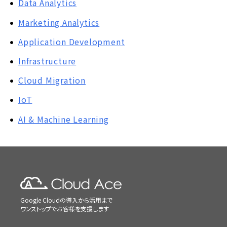
Data Analytics
Marketing Analytics
Application Development
Infrastructure
Cloud Migration
IoT
AI & Machine Learning
Google Cloudの導入から活用まで
ワンストップでお客様を支援します