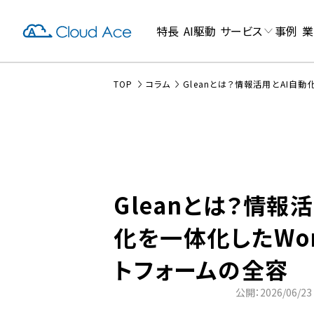
特長
AI駆動
サービス
事例
業
TOP
コラム
Gleanとは？情報活用とAI自動
Gleanとは？情報
化を一体化したWor
トフォームの全容
公開：2026/06/23