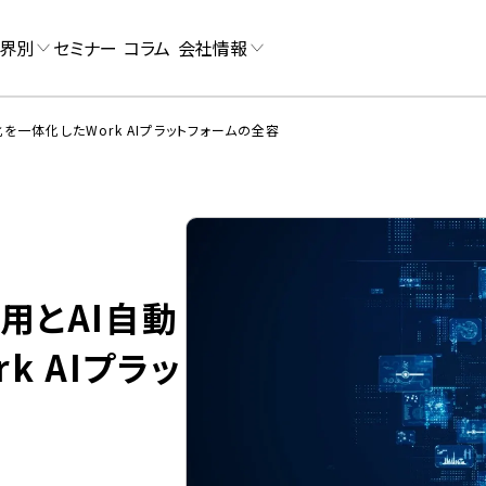
界別
セミナー
コラム
会社情報
化を一体化したWork AIプラットフォームの全容
活用とAI自動
k AIプラッ