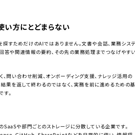
使い方にとどまらない
かを探すためだけのAIではありません。文書や会話、業務シス
回答や関連情報の要約、その先の業務処理までつなげやす
く、問い合わせ削減、オンボーディング支援、ナレッジ活用の
索結果を返して終わるのではなく、実務を前に進めるための
です。
数のSaaSや部門ごとのストレージに分散している企業です。
onfluence、GitHub、SharePointなどを日常的に使い、情報探