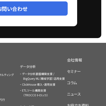
お問い合わせ
会社情報
データ分析
セミナー
データ分析基盤構築支援 /
コンサルティング
BigQuery ML（機械学習）活用支援
コラム
ClickHouse 導入・運用支援
ETLツール構築支援
ニュース
（TROCCO トロッコ）
払代行
お役立ち資料