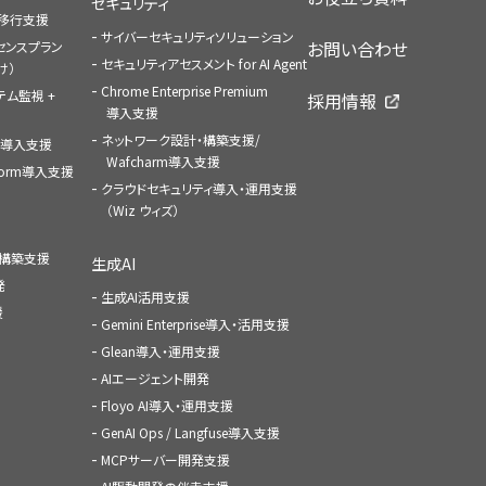
セキュリティ
への移行支援
サイバーセキュリティソリューション
お問い合わせ
センスプラン
セキュリティアセスメント for AI Agent
け）
Chrome Enterprise Premium
ステム監視 +
採用情報
導入支援
ネットワーク設計・構築支援/
ace導入支援
Wafcharm導入支援
atform導入支援
クラウドセキュリティ導入・運用支援
（Wiz ウィズ）
ャ構築支援
生成AI
発
生成AI活用支援
援
Gemini Enterprise導入・活用支援
Glean導入・運用支援
AIエージェント開発
Floyo AI導入・運用支援
GenAI Ops / Langfuse導入支援
MCPサーバー開発支援