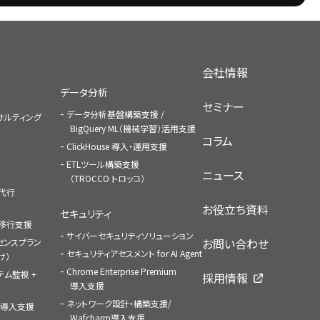
会社情報
データ分析
セミナー
データ分析基盤構築支援 /
コンサルティング
BigQuery ML（機械学習）活用支援
コラム
ClickHouse 導入・運用支援
ETLツール構築支援
ニュース
（TROCCO トロッコ）
払代行
お役立ち資料
セキュリティ
への移行支援
サイバーセキュリティソリューション
お問い合わせ
センスプラン
セキュリティアセスメント for AI Agent
け）
Chrome Enterprise Premium
ステム監視 +
採用情報
導入支援
ネットワーク設計・構築支援/
ace導入支援
Wafcharm導入支援