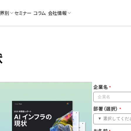
界別
セミナー
コラム
会社情報
状
企業名
部署（選択）
お名前