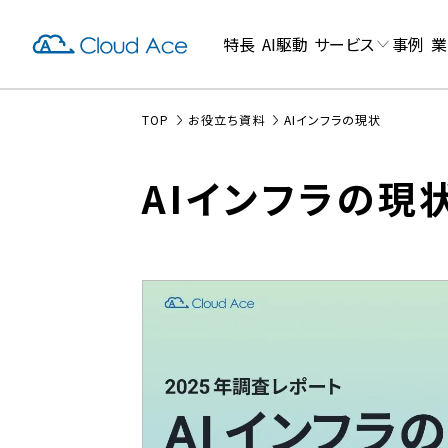
特長
AI駆動
サービス
事例
業
TOP
お役立ち資料
AIインフラの現状
AIインフラの現