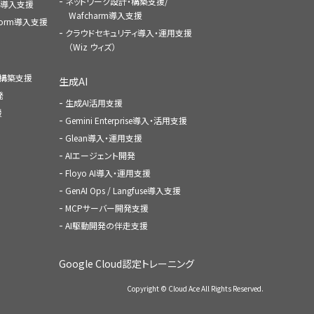
ネットワーク設計・構築支援/
ace導入支援
Wafcharm導入支援
atform導入支援
クラウドセキュリティ導入・運用支援
（Wiz ウィズ）
ャ構築支援
生成AI
発
生成AI活用支援
援
Gemini Enterprise導入・活用支援
Glean導入・運用支援
AIエージェント開発
Floyo AI導入・運用支援
GenAI Ops / Langfuse導入支援
MCPサーバー開発支援
AI駆動開発の伴走支援
Google Cloud認定トレーニング
Copyright © Cloud Ace All Rights Reserved.