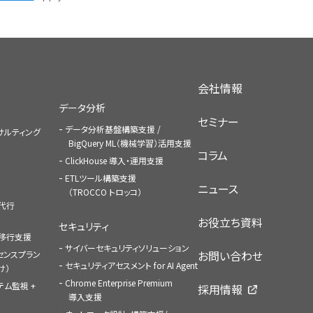
会社情報
データ分析
セミナー
データ分析基盤構築支援 /
コンサルティング
BigQuery ML（機械学習）活用支援
コラム
ClickHouse 導入・運用支援
ETLツール構築支援
ニュース
（TROCCO トロッコ）
払代行
お役立ち資料
セキュリティ
への移行支援
サイバーセキュリティソリューション
お問い合わせ
センスプラン
セキュリティアセスメント for AI Agent
け）
Chrome Enterprise Premium
ステム監視 +
採用情報
導入支援