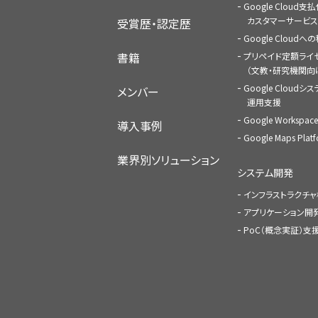
Google Cloud支
カスタマーサービス
受賞歴・認定歴
Google Cloud
書籍
プリペイド定額ライ
（文教・研究機関向
Google Cloudシ
メンバー
運用支援
Google Worksp
導入事例
Google Maps Pl
業界別ソリューション
システム開発
インフラストラクチ
アプリケーション開
PoC（概念実証）支