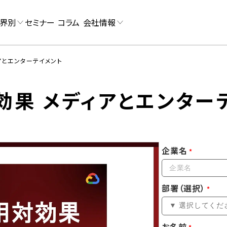
界別
セミナー
コラム
会社情報
アとエンターテイメント
効果 メディアとエンター
企業名
部署（選択）
お名前