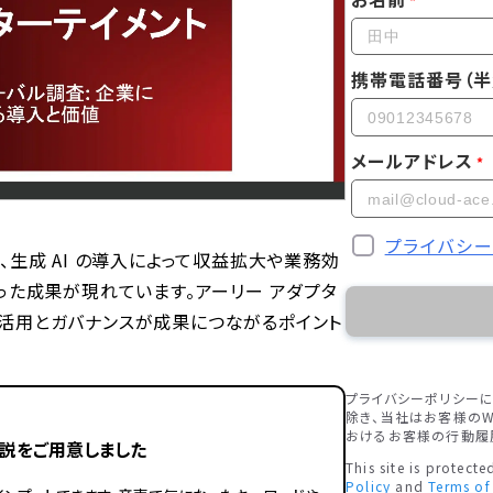
携帯電話番号（半
メールアドレス
プライバシ
、生成 AI の導入によって収益拡大や業務効
った成果が現れています。アーリー アダプタ
活用とガバナンスが成果につながるポイント
プライバシーポリシー
除き、当社はお客様のW
おけるお客様の行動履
説をご用意しました
This site is protec
Policy
and
Terms of