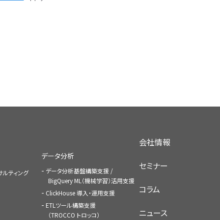
会社情報
データ分析
セミナー
データ分析基盤構築支援 /
コンサルティング
BigQuery ML（機械学習）活用支援
コラム
ClickHouse 導入・運用支援
ETLツール構築支援
ニュース
（TROCCO トロッコ）