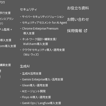
払代行
お役立ち資料
セキュリティ
への移行支援
サイバーセキュリティソリューション
お問い合わせ
センスプラン
セキュリティアセスメント for AI Agent
け）
Chrome Enterprise Premium
ステム監視 +
採用情報
導入支援
ネットワーク設計・構築支援/
ace導入支援
Wafcharm導入支援
atform導入支援
クラウドセキュリティ導入・運用支援
（Wiz ウィズ）
ャ構築支援
生成AI
発
生成AI活用支援
援
Gemini Enterprise導入・活用支援
Glean導入・運用支援
AIエージェント開発
Floyo AI導入・運用支援
GenAI Ops / Langfuse導入支援