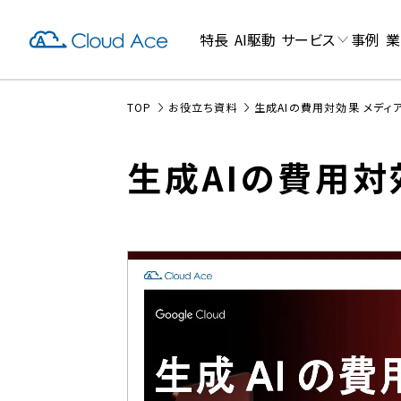
特長
AI駆動
サービス
事例
業
TOP
お役立ち資料
生成AIの費用対効果 メディ
生成AIの費用対