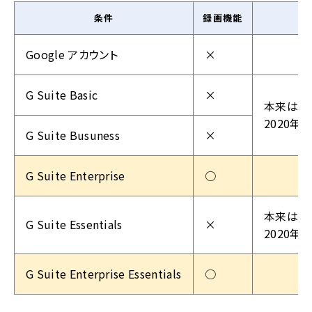
条件
録画機能
Google アカウント
×
G Suite Basic
×
本来は利
2020年
G Suite Busuness
×
G Suite Enterprise
○
本来は利
G Suite Essentials
×
2020年
G Suite Enterprise Essentials
○