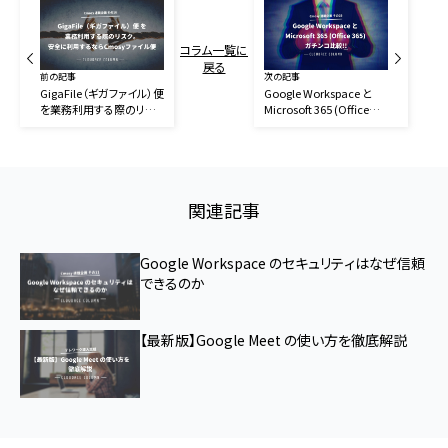
コラム一覧に
戻る
前の記事
次の記事
GigaFile（ギガファイル）便
Google Workspace と
を業務利用する際のリス
Microsoft 365 (Office
ク。安全に利用するなら
365) ガチンコ比較
Cmosyファイル便
関連記事
Google Workspace のセキュリティはなぜ信頼
できるのか
【最新版】Google Meet の使い方を徹底解説