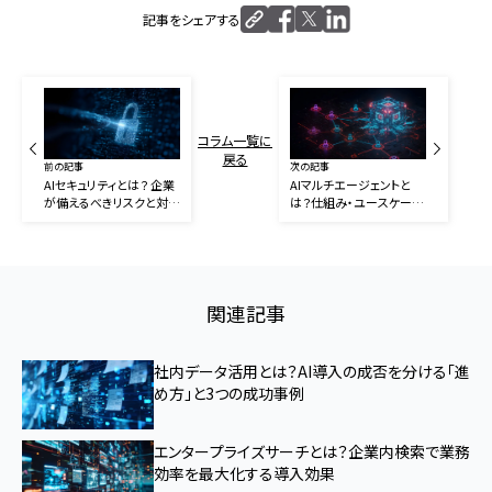
記事をシェアする
コラム一覧に
戻る
前の記事
次の記事
AIセキュリティとは？ 企業
AIマルチエージェントと
が備えるべきリスクと対策
は？仕組み・ユースケー
の要点
ス・導入ポイントを解説
関連記事
社内データ活用とは？AI導入の成否を分ける「進
め方」と3つの成功事例
エンタープライズサーチとは？企業内検索で業務
効率を最大化する導入効果