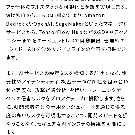
フラ全体のフルスタックな可視化と保護を実現します。
Wiz独自の「AI-BOM」機能により、Amazon
BedrockやOpenAI、SageMakerといったマネージド
サービスから、TensorFlow HubなどのSDKやテクノ
ロジーまでをエージェントレスで自動検出。管理外の
「シャドーAI」を含めたパイプラインの全容を把握でき
ます。
また、AIサービスの設定ミスを検知するだけでなく、脆
弱性やアイデンティティ、機密データの所在を組み合わ
せた高度な「攻撃経路分析」を行い、トレーニングデー
タへの侵害リスクをプロアクティブに排除します。さら
に、AI開発者向けの専用ダッシュボードを通じて優先
度の高いリスクを可視化することで、開発スピードを損
なうことなく、セキュアなAIインフラの構築を可能にし
ます。