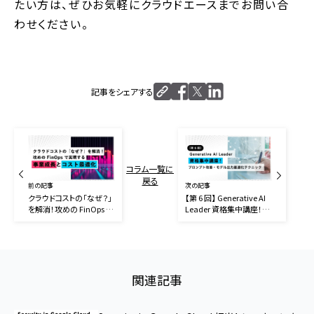
たい方は、ぜひお気軽にクラウドエースまでお問い合
わせください。
記事をシェアする
コラム一覧に
戻る
前の記事
次の記事
クラウドコストの「なぜ？」
【第 6 回】 Generative AI
を解消！攻めの FinOps で
Leader 資格集中講座！プ
実現する事業成長とコスト
ロンプト改善・モデル出力
最適化
最適化テクニック
関連記事