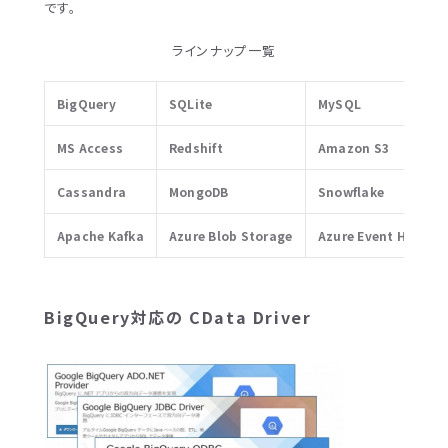
です。
ラインナップ一覧
BigQuery
SQLite
MySQL
MS Access
Redshift
Amazon S3
Cassandra
MongoDB
Snowflake
Apache Kafka
Azure Blob Storage
Azure Event Hubs
BigQuery対応の CData Driver