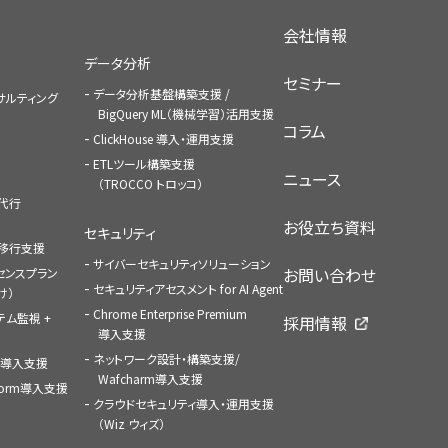
会社情報
データ分析
セミナー
データ分析基盤構築支援 /
コンサルティング
BigQuery ML（機械学習）活用支援
コラム
ClickHouse 導入・運用支援
ETLツール構築支援
ニュース
（TROCCO トロッコ）
払代行
お役立ち資料
セキュリティ
への移行支援
サイバーセキュリティソリューション
お問い合わせ
センスプラン
セキュリティアセスメント for AI Agent
け）
Chrome Enterprise Premium
ステム監視 +
採用情報
導入支援
ネットワーク設計・構築支援/
ace導入支援
Wafcharm導入支援
atform導入支援
クラウドセキュリティ導入・運用支援
（Wiz ウィズ）