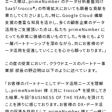
エース様は、primeNumber のデータ分析基盤向け
SaaS「trocco®」の市場拡大においても顕著な貢献を
果たしてくださいました。特に、Google Cloud 構築
支援の豊富な知見を活かし、多くの顧客企業のデータ
活用をご支援頂いた点は、私たち primeNumber に
とっても非常に価値の高いものでした。今後とも、より
一層パートナーシップを深めながら、共にお客様のデ
ータ活用を促進していくことを心から願っております。」
この度の受賞において、クラウドエースのパートナー事
業部 部長の野辺明は以下のように述べています。
「
お客様のパートナーとしてデータ活用ニーズを理解
し、primeNumber 様 と共に trocco®︎ を提供してき
た結果、今回
「BUSINESS OF THE YEAR」
を頂けた
ことを誇りに感じております。お客様の DX・データ活
用の促進を目的として primeNumber 様とご一緒に