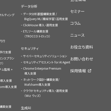
データ分析
セミナー
データ分析基盤構築支援 /
コンサルティング
BigQuery ML（機械学習）活用支援
コラム
ClickHouse 導入・運用支援
ETLツール構築支援
ニュース
（TROCCO トロッコ）
払代行
お役立ち資料
セキュリティ
への移行支援
サイバーセキュリティソリューション
お問い合わせ
センスプラン
セキュリティアセスメント for AI Agent
け）
Chrome Enterprise Premium
ステム監視 +
採用情報
導入支援
ネットワーク設計・構築支援/
ace導入支援
Wafcharm導入支援
atform導入支援
クラウドセキュリティ導入・運用支援
（Wiz ウィズ）
ャ構築支援
生成AI