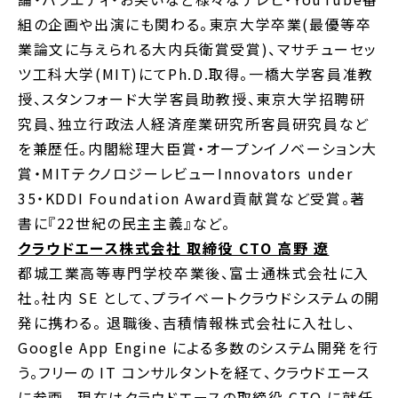
組の企画や出演にも関わる。東京大学卒業(最優等卒
業論文に与えられる大内兵衛賞受賞)、マサチューセッ
ツ工科大学(MIT)にてPh.D.取得。一橋大学客員准教
授、スタンフォード大学客員助教授、東京大学招聘研
究員、独立行政法人経済産業研究所客員研究員など
を兼歴任。内閣総理大臣賞・オープンイノベーション大
賞・MITテクノロジーレビューInnovators under
35・KDDI Foundation Award貢献賞など受賞。著
書に『22世紀の民主主義』など。
クラウドエース株式会社 取締役 CTO 高野 遼
都城工業高等専門学校卒業後、富士通株式会社に入
社。社内 SE として、プライベートクラウドシステムの開
発に携わる。 退職後、吉積情報株式会社に入社し、
Google App Engine による多数のシステム開発を行
う。フリーの IT コンサルタントを経て、クラウドエース
に参画。 現在はクラウドエースの取締役 CTO に就任