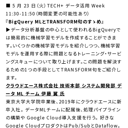
■ 5 月 23 日（火）TECH+ データ活用 Week
11:30-11:50（時間変更の可能性あり）
『BigQuery MLとTRANSFORM句のすゝめ』
▶︎データ分析基盤の中心として使われるBigQueryで
は簡易的に機械学習モデルを作成することができま
す。いくつかの機械学習モデルを紹介しつつ、機械学習
モデルを運用する際に問題となるトレーニング・サービ
ングスキューについて取り上げます。この問題を解決す
るための1つの手段としてTRANSFORM句をご紹介し
ます。
クラウドエース株式会社 技術本部 システム開発部 デ
ータ ML チーム 伊藤 翼 氏
東京大学大学院卒業後、2019年にクラウドエースに新
卒入社。 データMLチームに配属後、処理パイプライン
の構築や Google Cloud導入支援を行う。 好きな
Google CloudプロダクトはPub/SubとDataflow。