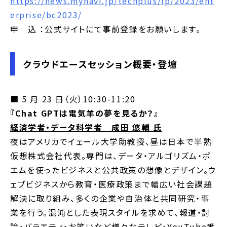
https://news.mynavi.jp/techplus/lp/2023/ent
erprise/bc2023/
申 込 ：公式サイトにて事前登録をお願いします。
クラウドエースセッション概要・登壇
■ 5 月 23 日（火）10:30-11:20
『Chat GPTは電気羊の夢を見るか？』
経済学者・データ科学者 成田 悠輔 氏
夜はアメリカでイェール大学助教授、昼は日本で半熟
仮想株式会社代表。専門は、データ・アルゴリズム・ポ
エムを使ったビジネスと公共政策の想像とデザイン。ウ
ェブビジネスから教育・医療政策まで幅広い社会課題
解決に取り組み、多くの企業や自治体と共同研究・事
業を行う。混沌とした表現スタイルを求めて、報道・討
論・バラエティ・お笑いなど様々なテレビ・YouTube番