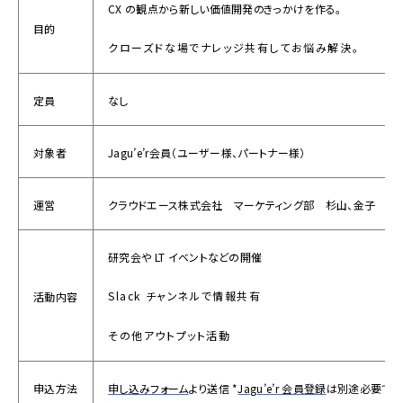
CX の観点から新しい価値開発のきっかけを作る。
目的
クローズドな場でナレッジ共有してお悩み解決。
定員
なし
対象者
Jagu’e’r会員（ユーザー様、パートナー様）
運営
クラウドエース株式会社 マーケティング部 杉山、金子
研究会や LT イベントなどの開催
Slack チャンネルで情報共有
活動内容
その他アウトプット活動
申込方法
申し込みフォーム
より送信 *
Jagu’e’r 会員登録
は別途必要です