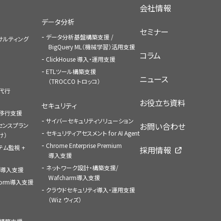
会社情報
データ分析
セミナー
データ分析基盤構築支援 /
コンサルティング
BigQuery ML（機械学習）活用支援
コラム
ClickHouse 導入・運用支援
ETLツール構築支援
ニュース
（TROCCO トロッコ）
払代行
お役立ち資料
セキュリティ
への移行支援
サイバーセキュリティソリューション
お問い合わせ
センスプラン
セキュリティアセスメント for AI Agent
け）
Chrome Enterprise Premium
ステム監視 +
採用情報
導入支援
ネットワーク設計・構築支援/
ace導入支援
Wafcharm導入支援
atform導入支援
クラウドセキュリティ導入・運用支援
（Wiz ウィズ）