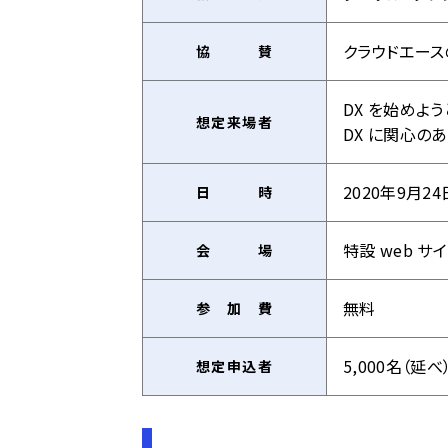
クラウドエー
協 賛
DX を始めよ
想定来場者
DX に関心の
2020年9月24日
日 時
特設 web サイト
会 場
無料
参 加 費
5,000名（延べ
想定申込者