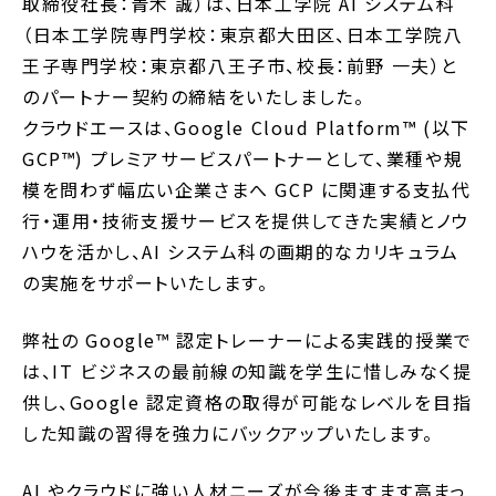
取締役社長：青木 誠）は、日本工学院 AI システム科
（日本工学院専門学校：東京都大田区、日本工学院八
王子専門学校：東京都八王子市、校長：前野 一夫）と
のパートナー契約の締結をいたしました。
クラウドエースは、Google Cloud Platform™️ (以下
GCP™️) プレミアサービスパートナーとして、業種や規
模を問わず幅広い企業さまへ GCP に関連する支払代
行・運用・技術支援サービスを提供してきた実績とノウ
ハウを活かし、AI システム科の画期的なカリキュラム
の実施をサポートいたします。
弊社の Google™️ 認定トレーナーによる実践的授業で
は、IT ビジネスの最前線の知識を学生に惜しみなく提
供し、Google 認定資格の取得が可能なレベルを目指
した知識の習得を強力にバックアップいたします。
AI やクラウドに強い人材ニーズが今後ますます高まっ