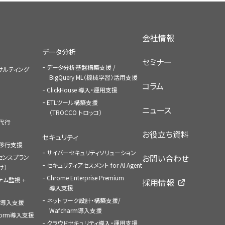
会社情報
データ分析
セミナー
データ分析基盤構築支援 /
コンサルティング
BigQuery ML（機械学習）活用支援
コラム
ClickHouse 導入・運用支援
ETLツール構築支援
ニュース
（TROCCO トロッコ）
払代行
お役立ち資料
セキュリティ
への移行支援
サイバーセキュリティソリューション
お問い合わせ
センスプラン
セキュリティアセスメント for AI Agent
け）
Chrome Enterprise Premium
ステム監視 +
採用情報
導入支援
ネットワーク設計・構築支援/
ace導入支援
Wafcharm導入支援
atform導入支援
クラウドセキュリティ導入・運用支援