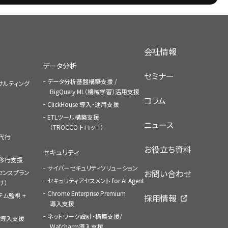
会社情報
データ分析
セミナー
データ分析基盤構築支援 /
コンサルティング
BigQuery ML（機械学習）活用支援
コラム
ClickHouse 導入・運用支援
ETLツール構築支援
ニュース
（TROCCO トロッコ）
払代行
お役立ち資料
セキュリティ
への移行支援
サイバーセキュリティソリューション
お問い合わせ
センスプラン
セキュリティアセスメント for AI Agent
け）
Chrome Enterprise Premium
ステム監視 +
採用情報
導入支援
ネットワーク設計・構築支援/
ace導入支援
Wafcharm導入支援