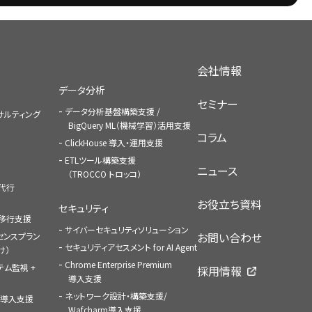
会社情報
データ分析
セミナー
データ分析基盤構築支援 /
コンサルティング
BigQuery ML（機械学習）活用支援
コラム
ClickHouse 導入・運用支援
ETLツール構築支援
ニュース
（TROCCO トロッコ）
払代行
お役立ち資料
セキュリティ
への移行支援
サイバーセキュリティソリューション
お問い合わせ
センスプラン
セキュリティアセスメント for AI Agent
け）
Chrome Enterprise Premium
ステム監視 +
採用情報
導入支援
ネットワーク設計・構築支援/
ace導入支援
Wafcharm導入支援