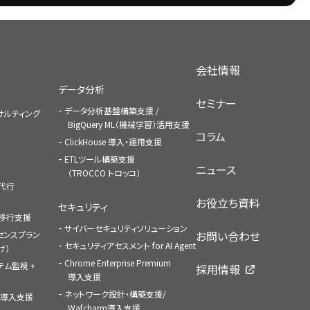
会社情報
データ分析
セミナー
データ分析基盤構築支援 /
コンサルティング
BigQuery ML（機械学習）活用支援
コラム
ClickHouse 導入・運用支援
ETLツール構築支援
ニュース
（TROCCO トロッコ）
払代行
お役立ち資料
セキュリティ
への移行支援
サイバーセキュリティソリューション
お問い合わせ
センスプラン
セキュリティアセスメント for AI Agent
け）
Chrome Enterprise Premium
ステム監視 +
採用情報
導入支援
ネットワーク設計・構築支援/
ace導入支援
Wafcharm導入支援