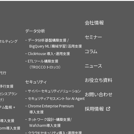
会社情報
データ分析
セミナー
データ分析基盤構築支援 /
コンサルティング
BigQuery ML（機械学習）活用支援
コラム
ClickHouse 導入・運用支援
ETLツール構築支援
ニュース
（TROCCO トロッコ）
払代行
お役立ち資料
セキュリティ
への移行支援
サイバーセキュリティソリューション
お問い合わせ
センスプラン
セキュリティアセスメント for AI Agent
け）
Chrome Enterprise Premium
ステム監視 +
採用情報
導入支援
ネットワーク設計・構築支援/
ace導入支援
Wafcharm導入支援
atform導入支援
クラウドセキュリティ導入・運用支援