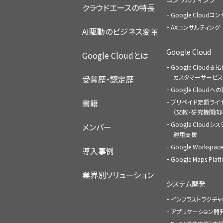
クラウドエースの特長
Google Cloud
AXコンサルティング
AI駆動のビジネス変革
Google Cloud
Google Cloudとは
Google Cloud支
カスタマーサービス
受賞歴・認定歴
Google Cloud
書籍
プリペイド定額ライ
（文教・研究機関向
Google Cloudシ
メンバー
運用支援
Google Worksp
導入事例
Google Maps Pl
業界別ソリューション
システム開発
インフラストラクチ
アプリケーション開