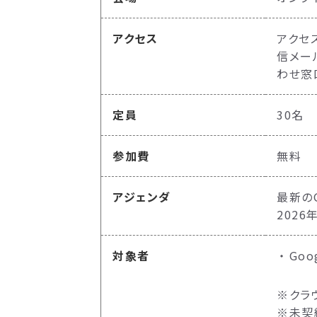
アクセス
アクセ
信メー
わせ窓
定員
30名
参加費
無料
アジェンダ
最新のG
2026
対象者
Goo
※クラ
※未契