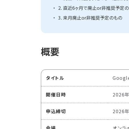
2. 直近6ヶ月で廃止or非推奨予定
3. 来月廃止or非推奨予定のもの
概要
タイトル
Goog
開催日時
2026年
申込締切
2026
会場
オンラ