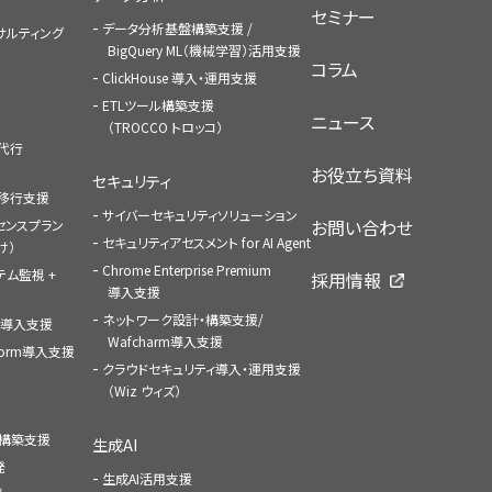
セミナー
データ分析基盤構築支援 /
コンサルティング
BigQuery ML（機械学習）活用支援
コラム
ClickHouse 導入・運用支援
ETLツール構築支援
ニュース
（TROCCO トロッコ）
払代行
お役立ち資料
セキュリティ
への移行支援
サイバーセキュリティソリューション
お問い合わせ
センスプラン
セキュリティアセスメント for AI Agent
け）
Chrome Enterprise Premium
ステム監視 +
採用情報
導入支援
ネットワーク設計・構築支援/
ace導入支援
Wafcharm導入支援
atform導入支援
クラウドセキュリティ導入・運用支援
（Wiz ウィズ）
ャ構築支援
生成AI
発
生成AI活用支援