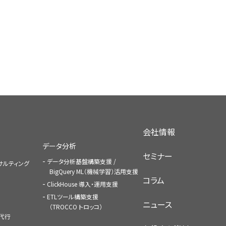
会社情報
データ分析
セミナー
データ分析基盤構築支援 /
コンサルティング
BigQuery ML（機械学習）活用支援
コラム
ClickHouse 導入・運用支援
ETLツール構築支援
ニュース
（TROCCO トロッコ）
払代行