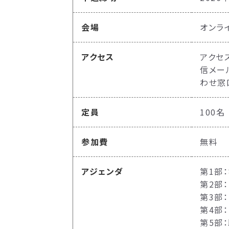
会場
オンラ
アクセス
アクセ
信メー
わせ窓
定員
100名
参加費
無料
アジェンダ
第1部
第2部
第3部
第4部
第5部