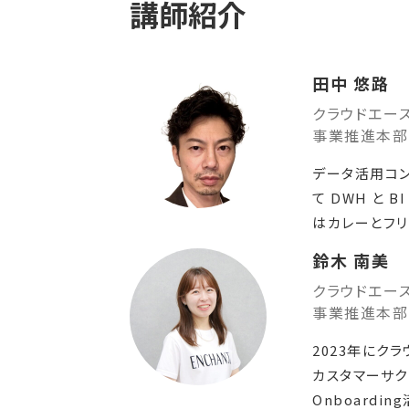
講師紹介
田中 悠路
クラウドエー
事業推進本部
データ活用コンサ
て DWH と
はカレーとフリ
鈴木 南美
クラウドエー
事業推進本部
2023年にク
カスタマーサク
Onboard