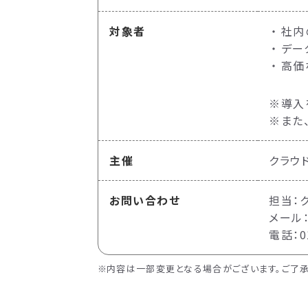
対象者
社内
デー
高価
※導入
※また
主催
クラウ
お問い合わせ
担当：
メール：e
電話：01
内容は一部変更となる場合がございます。ご了承