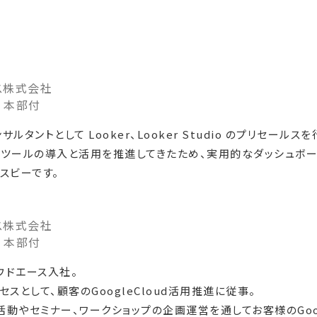
ス株式会社
 本部付
ルタントとして Looker、Looker Studio のプリセー
 BI ツールの導入と活用を推進してきたため、実用的なダッシュ
スビーです。
ス株式会社
 本部付
ラウドエース入社。
セスとして、顧客のGoogleCloud活用推進に従事。
ing活動やセミナー、ワークショップの企画運営を通してお客様のGoo