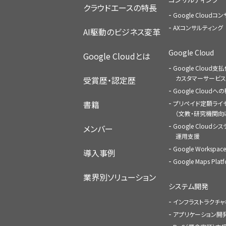
クラウドエースの特長
Google Cloud
AXコンサルティング
AI駆動のビジネス変革
Google Cloud
Google Cloudとは
Google Cloud支
カスタマーサービス
受賞歴・認定歴
Google Cloud
書籍
プリペイド定額ライ
（文教・研究機関向
Google Cloudシ
メンバー
運用支援
Google Worksp
導入事例
Google Maps Pl
業界別ソリューション
システム開発
インフラストラクチ
アプリケーション開