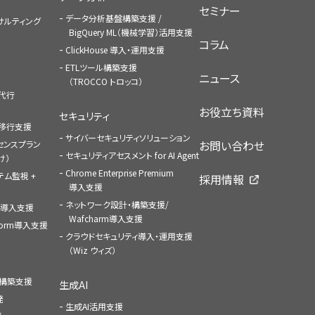
セミナー
データ分析基盤構築支援 /
コンサルティング
BigQuery ML（機械学習）活用支援
コラム
ClickHouse 導入・運用支援
ETLツール構築支援
ニュース
（TROCCO トロッコ）
払代行
お役立ち資料
セキュリティ
への移行支援
サイバーセキュリティソリューション
お問い合わせ
センスプラン
セキュリティアセスメント for AI Agent
け）
Chrome Enterprise Premium
ステム監視 +
採用情報
導入支援
ネットワーク設計・構築支援/
ace導入支援
Wafcharm導入支援
atform導入支援
クラウドセキュリティ導入・運用支援
（Wiz ウィズ）
ャ構築支援
生成AI
発
生成AI活用支援