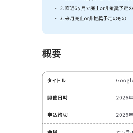
2. 直近6ヶ月で廃止or非推奨予定
3. 来月廃止or非推奨予定のもの
概要
タイトル
Goog
開催日時
2026年
申込締切
2026
会場
オンラ