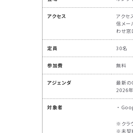
アクセス
アクセ
信メー
わせ窓
定員
30名
参加費
無料
アジェンダ
最新のG
2026
対象者
Goo
※クラ
※未契