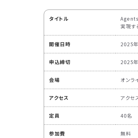
タイトル
Agen
実現す
開催日時
2025年
申込締切
2025
会場
オンラ
アクセス
アクセ
定員
40名
参加費
無料