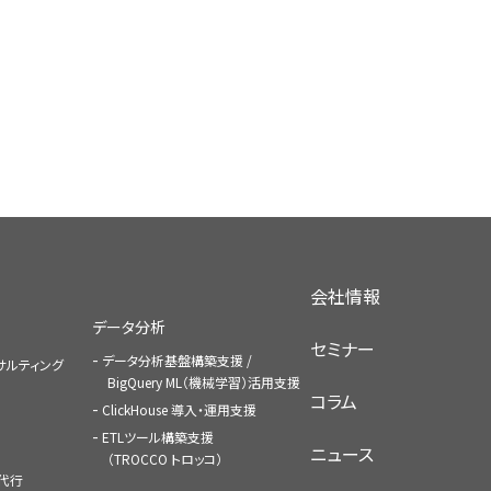
会社情報
データ分析
セミナー
データ分析基盤構築支援 /
コンサルティング
BigQuery ML（機械学習）活用支援
コラム
ClickHouse 導入・運用支援
ETLツール構築支援
ニュース
（TROCCO トロッコ）
払代行