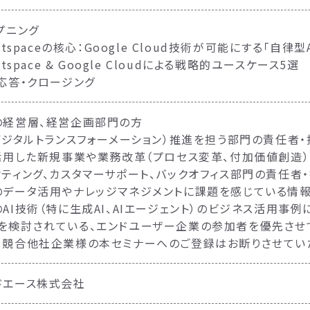
プニング
entspaceの核心：Google Cloud技術が可能にする「自律
entspace & Google Cloudによる戦略的ユースケース5選
疑応答・クロージング
の経営層、経営企画部門の方
（デジタルトランスフォーメーション）推進を担う部門の責任者
を活用した新規事業や業務改革（プロセス変革、付加価値創造
ケティング、カスタマーサポート、バックオフィス部門の責任者
のデータ活用やナレッジマネジメントに課題を感じている情
のAI技術（特に生成AI、AIエージェント）のビジネス活用事
を検討されている、エンドユーザー企業の参加者を優先させ
、競合他社企業様の本セミナーへのご登録はお断りさせてい
ドエース株式会社