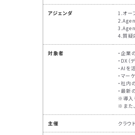
アジェンダ
1.オー
2.Ag
3.Ag
4.質
対象者
・企業
・DX
・AI
・マー
・社内
・最新
※導入
※また
主催
クラウ