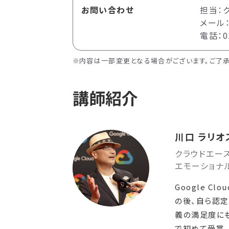
お問い合わせ
担当：
メール：e
電話：01
内容は一部変更となる場合がございます。ご了承
講師紹介
川口 ラリオ
クラウドエー
エモーショナル
Google 
の後、自ら認定
義の満足度にも定評
で初めて受賞