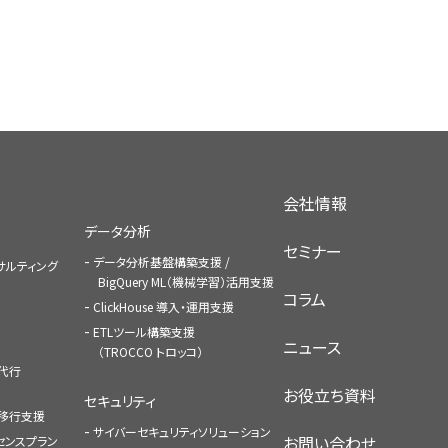
会社情報
データ分析
セミナー
データ分析基盤構築支援 /
コンサルティング
BigQuery ML（機械学習）活用支援
コラム
ClickHouse 導入・運用支援
ETLツール構築支援
ニュース
（TROCCO トロッコ）
払代行
お役立ち資料
セキュリティ
への移行支援
サイバーセキュリティソリューション
お問い合わせ
センスプラン