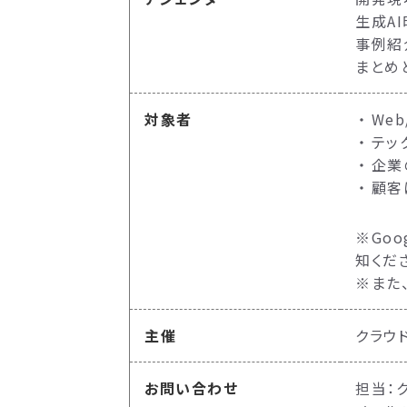
生成A
事例紹
まとめ
対象者
We
テッ
企業
顧客
※Go
知くだ
※また
主催
クラウ
お問い合わせ
担当：