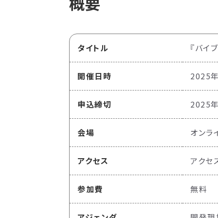
概要
タイトル
『バイ
開催日時
2025年
申込締切
2025
会場
オンラ
アクセス
アクセ
参加費
無料
アジェンダ
開発現