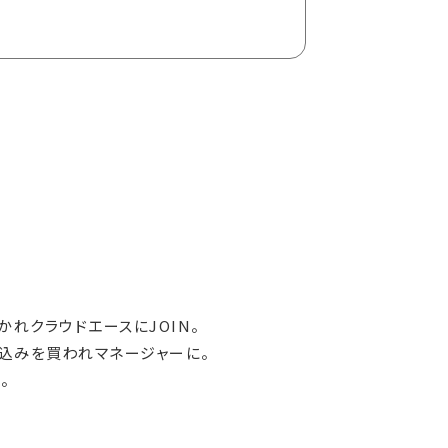
れクラウドエースにJOIN。
込みを買われマネージャーに。
。