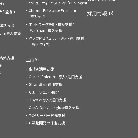
セキュリティアセスメント for AI Agent
け）
Chrome Enterprise Premium
ステム監視 +
採用情報
導入支援
ネットワーク設計・構築支援/
ace導入支援
Wafcharm導入支援
atform導入支援
クラウドセキュリティ導入・運用支援
（Wiz ウィズ）
ャ構築支援
生成AI
発
生成AI活用支援
援
Gemini Enterprise導入・活用支援
Glean導入・運用支援
AIエージェント開発
Floyo AI導入・運用支援
GenAI Ops / Langfuse導入支援
MCPサーバー開発支援
AI駆動開発の伴走支援