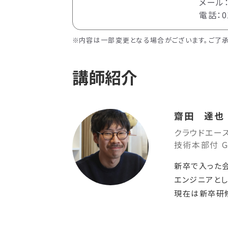
メール：e
電話：01
内容は一部変更となる場合がございます。ご了承
講師紹介
齋田 達也
クラウドエー
技術本部付 Gen
新卒で入った会
エンジニアと
現在は新卒研