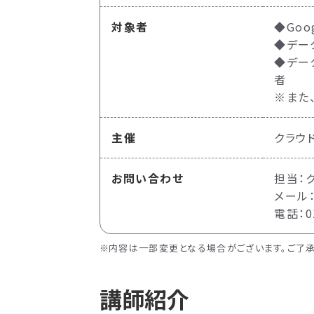
対象者
◆Goo
◆デー
◆データ
者
※また
主催
クラウ
お問い合わせ
担当：
メール：e
電話：01
内容は一部変更となる場合がございます。ご了承
講師紹介