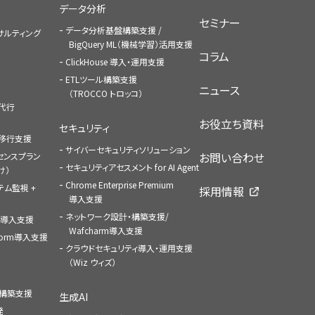
データ分析
セミナー
データ分析基盤構築支援 /
コンサルティング
BigQuery ML（機械学習）活用支援
コラム
ClickHouse 導入・運用支援
ETLツール構築支援
ニュース
（TROCCO トロッコ）
払代行
お役立ち資料
セキュリティ
への移行支援
サイバーセキュリティソリューション
お問い合わせ
センスプラン
セキュリティアセスメント for AI Agent
け）
Chrome Enterprise Premium
ステム監視 +
採用情報
導入支援
ネットワーク設計・構築支援/
ace導入支援
Wafcharm導入支援
atform導入支援
クラウドセキュリティ導入・運用支援
（Wiz ウィズ）
ャ構築支援
生成AI
発