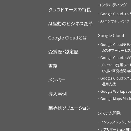
コンサルティング
クラウドエースの特長
Google Cloud
AXコンサルティング
AI駆動のビジネス変革
Google Cloud
Google Cloudとは
Google Cloud支
カスタマーサービス
受賞歴・認定歴
Google Cloud
書籍
プリペイド定額ライ
（文教・研究機関向
Google Cloudシ
メンバー
運用支援
Google Worksp
導入事例
Google Maps Pl
業界別ソリューション
システム開発
インフラストラクチ
アプリケーション開