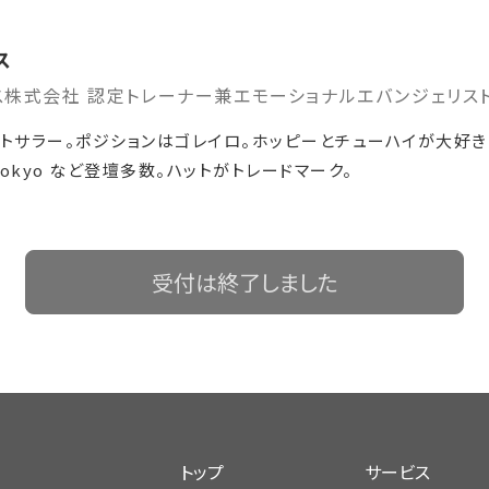
ス
ス株式会社 認定トレーナー兼エモーショナルエバンジェリス
トサラー。ポジションはゴレイロ。ホッピーとチューハイが大好きな、せ
in Tokyo など登壇多数。ハットがトレードマーク。
受付は終了しました
トップ
サービス