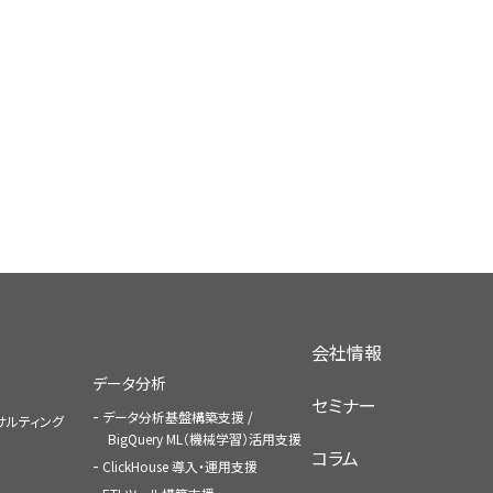
会社情報
データ分析
セミナー
データ分析基盤構築支援 /
コンサルティング
BigQuery ML（機械学習）活用支援
コラム
ClickHouse 導入・運用支援