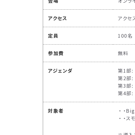
会場
オンラ
アクセス
アクセ
定員
100名
参加費
無料
アジェンダ
第1部
第2部
第3部:
第4部
対象者
・B
・ス
※導入