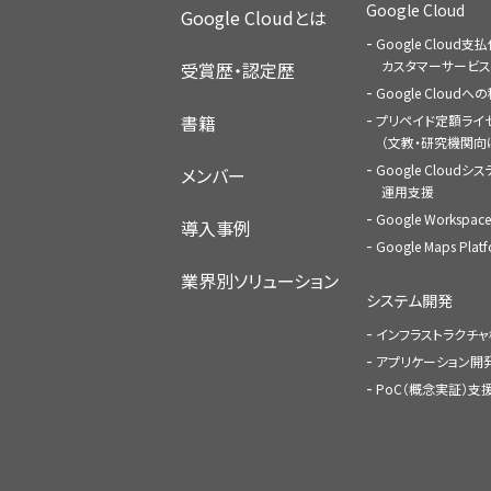
Google Cloud
Google Cloudとは
Google Cloud支
カスタマーサービス
受賞歴・認定歴
Google Cloud
書籍
プリペイド定額ライ
（文教・研究機関向
Google Cloudシ
メンバー
運用支援
Google Worksp
導入事例
Google Maps Pl
業界別ソリューション
システム開発
インフラストラクチ
アプリケーション開
PoC（概念実証）支