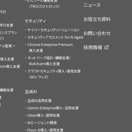
ETLツール構築支援
ニュース
（TROCCO トロッコ）
払代行
お役立ち資料
セキュリティ
への移行支援
サイバーセキュリティソリューション
お問い合わせ
センスプラン
セキュリティアセスメント for AI Agent
け）
Chrome Enterprise Premium
ステム監視 +
採用情報
導入支援
ネットワーク設計・構築支援/
ace導入支援
Wafcharm導入支援
atform導入支援
クラウドセキュリティ導入・運用支援
（Wiz ウィズ）
ャ構築支援
生成AI
発
生成AI活用支援
援
Gemini Enterprise導入・活用支援
Glean導入・運用支援
AIエージェント開発
Floyo AI導入・運用支援