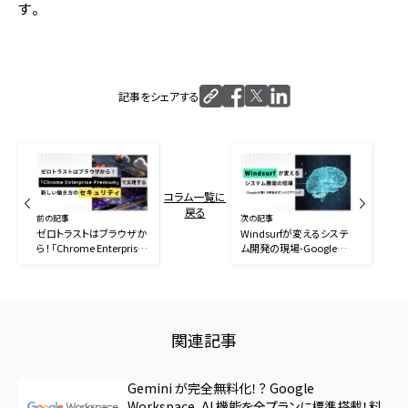
す。
記事をシェアする
コラム一覧に
戻る
前の記事
次の記事
ゼロトラストはブラウザか
Windsurfが変えるシステ
ら！「Chrome Enterprise
ム開発の現場-Googleが
Premium」で実現する、新
描く5年後のエンジニアリ
しい働き方のセキュリティ
ング
関連記事
Gemini が完全無料化！？ Google
Workspace、AI 機能を全プランに標準搭載！料