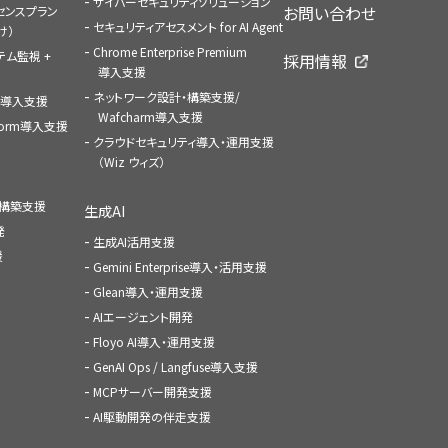
サイバーセキュリティソリューション
お問い合わせ
センスプラン
セキュリティアセスメント for AI Agent
け）
Chrome Enterprise Premium
ステム監視 +
採用情報
導入支援
ネットワーク設計・構築支援/
ace導入支援
Wafcharm導入支援
atform導入支援
クラウドセキュリティ導入・運用支援
（Wiz ウィズ）
ャ構築支援
生成AI
発
生成AI活用支援
援
Gemini Enterprise導入・活用支援
Glean導入・運用支援
AIエージェント開発
Floyo AI導入・運用支援
GenAI Ops / Langfuse導入支援
MCPサーバー開発支援
AI駆動開発の伴走支援