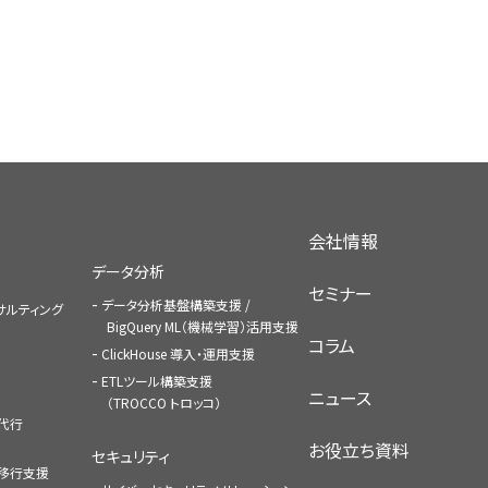
会社情報
データ分析
セミナー
データ分析基盤構築支援 /
コンサルティング
BigQuery ML（機械学習）活用支援
コラム
ClickHouse 導入・運用支援
ETLツール構築支援
ニュース
（TROCCO トロッコ）
払代行
お役立ち資料
セキュリティ
への移行支援