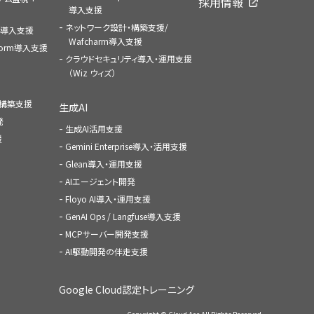
採用情報
導入支援
ネットワーク設計・構築支援/
ace導入支援
Wafcharm導入支援
atform導入支援
クラウドセキュリティ導入・運用支援
（Wiz ウィズ）
ャ構築支援
生成AI
発
生成AI活用支援
援
Gemini Enterprise導入・活用支援
Glean導入・運用支援
AIエージェント開発
Floyo AI導入・運用支援
GenAI Ops / Langfuse導入支援
MCPサーバー開発支援
AI駆動開発の伴走支援
Google Cloud認定トレーニング