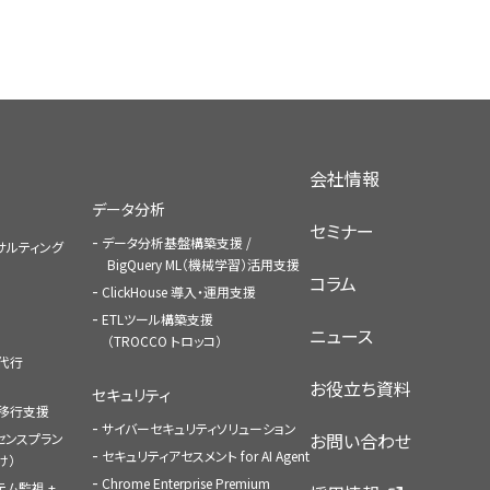
会社情報
データ分析
セミナー
データ分析基盤構築支援 /
コンサルティング
BigQuery ML（機械学習）活用支援
コラム
ClickHouse 導入・運用支援
ETLツール構築支援
ニュース
（TROCCO トロッコ）
払代行
お役立ち資料
セキュリティ
への移行支援
サイバーセキュリティソリューション
お問い合わせ
センスプラン
セキュリティアセスメント for AI Agent
け）
Chrome Enterprise Premium
ステム監視 +