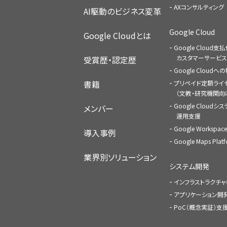
AXコンサルティング
AI駆動のビジネス変革
Google Cloud
Google Cloudとは
Google Cloud支
カスタマーサービス
受賞歴・認定歴
Google Cloud
書籍
プリペイド定額ライ
（文教・研究機関向
Google Cloudシ
メンバー
運用支援
Google Worksp
導入事例
Google Maps Pl
業界別ソリューション
システム開発
インフラストラクチ
アプリケーション開
PoC（概念実証）支