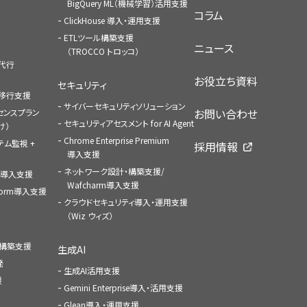
BigQuery ML（機械学習）活用支援
コラム
ClickHouse 導入・運用支援
ETLツール構築支援
ニュース
（TROCCO トロッコ）
払代行
お役立ち資料
セキュリティ
への移行支援
サイバーセキュリティソリューション
お問い合わせ
センスプラン
セキュリティアセスメント for AI Agent
け）
Chrome Enterprise Premium
ステム監視 +
採用情報
導入支援
ネットワーク設計・構築支援/
ace導入支援
Wafcharm導入支援
atform導入支援
クラウドセキュリティ導入・運用支援
（Wiz ウィズ）
ャ構築支援
生成AI
発
生成AI活用支援
援
Gemini Enterprise導入・活用支援
Glean導入・運用支援