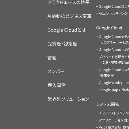
クラウドエースの特長
Google Cloud
AXコンサルティング
AI駆動のビジネス変革
Google Cloud
Google Cloudとは
Google Cloud支
カスタマーサービス
受賞歴・認定歴
Google Cloud
書籍
プリペイド定額ライ
（文教・研究機関向
Google Cloudシ
メンバー
運用支援
Google Worksp
導入事例
Google Maps Pl
業界別ソリューション
システム開発
インフラストラクチ
アプリケーション開
PoC（概念実証）支