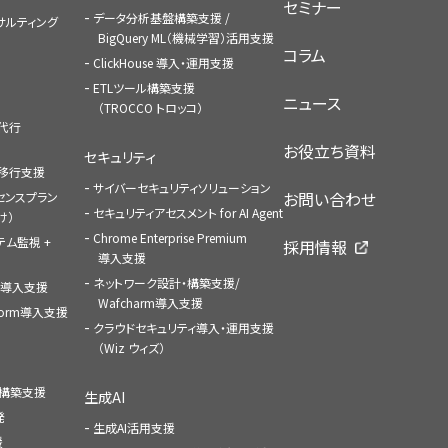
セミナー
データ分析基盤構築支援 /
コンサルティング
BigQuery ML（機械学習）活用支援
コラム
ClickHouse 導入・運用支援
ETLツール構築支援
ニュース
（TROCCO トロッコ）
払代行
お役立ち資料
セキュリティ
への移行支援
サイバーセキュリティソリューション
お問い合わせ
センスプラン
セキュリティアセスメント for AI Agent
け）
Chrome Enterprise Premium
ステム監視 +
採用情報
導入支援
ネットワーク設計・構築支援/
ace導入支援
Wafcharm導入支援
atform導入支援
クラウドセキュリティ導入・運用支援
（Wiz ウィズ）
ャ構築支援
生成AI
発
生成AI活用支援
援