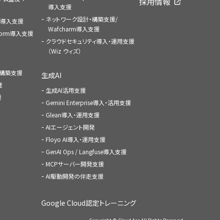
採用情報
導入支援
ネットワーク設計・構築支援/
ace導入支援
Wafcharm導入支援
atform導入支援
クラウドセキュリティ導入・運用支援
（Wiz ウィズ）
ャ構築支援
生成AI
発
生成AI活用支援
援
Gemini Enterprise導入・活用支援
Glean導入・運用支援
AIエージェント開発
Floyo AI導入・運用支援
GenAI Ops / Langfuse導入支援
MCPサーバー開発支援
AI駆動開発の伴走支援
Google Cloud認定トレーニング