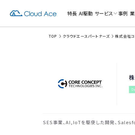
特長
AI駆動
サービス
事例
業
TOP
クラウドエースパートナーズ
株式会社コ
株
De
SES事業、AI,IoTを駆使した開発、Salesf