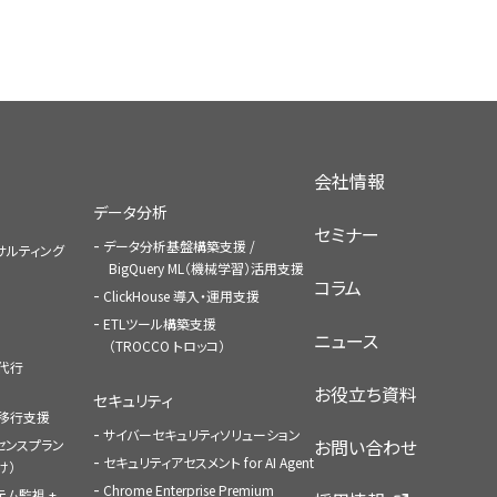
会社情報
データ分析
セミナー
データ分析基盤構築支援 /
コンサルティング
BigQuery ML（機械学習）活用支援
コラム
ClickHouse 導入・運用支援
ETLツール構築支援
ニュース
（TROCCO トロッコ）
払代行
お役立ち資料
セキュリティ
への移行支援
サイバーセキュリティソリューション
お問い合わせ
センスプラン
セキュリティアセスメント for AI Agent
け）
Chrome Enterprise Premium
ステム監視 +