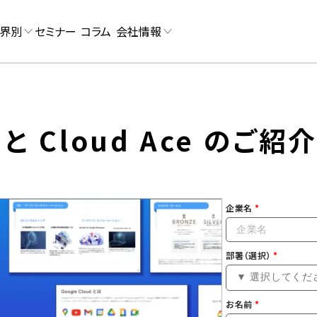
界別
セミナー
コラム
会社情報
d と Cloud Ace のご紹
企業名
部署（選択）
お名前